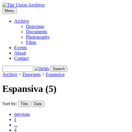
Menu
Archive
Drawings
Documents
Photography
Films
Events
About
Contact
Archive
>
Drawings
>
Espansiva
Espansiva (5)
Sort by:
Title
Date
previous
1
...
4